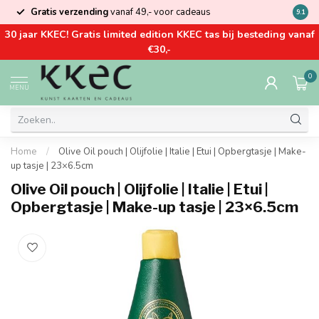
Gratis verzending
vanaf 49,- voor cadeaus
Kom la
9.1
30 jaar KKEC! Gratis limited edition KKEC tas bij besteding vanaf
€30,-
0
MENU
Home
/
Olive Oil pouch | Olijfolie | Italie | Etui | Opbergtasje | Make-
up tasje | 23×6.5cm
Olive Oil pouch | Olijfolie | Italie | Etui |
Opbergtasje | Make-up tasje | 23×6.5cm