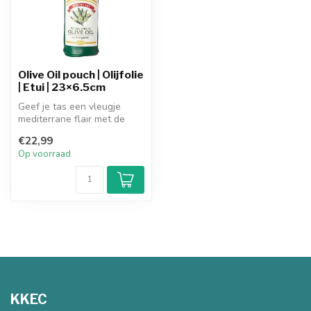
Olive Oil pouch | Olijfolie
| Etui | 23×6.5cm
Geef je tas een vleugje
mediterrane flair met de
Olive Oil pouch! Dit
€22,99
stijlvolle...
Op voorraad
KKEC