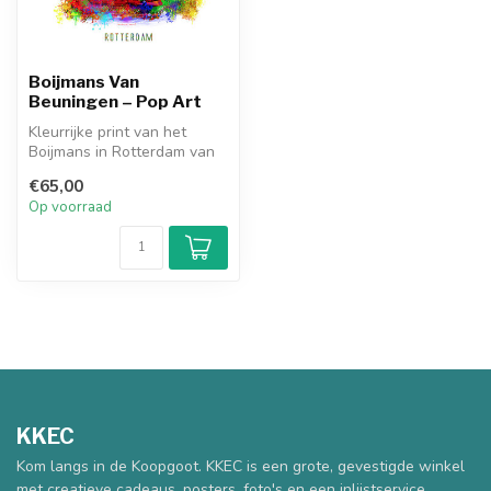
Boijmans Van
Beuningen – Pop Art
Kleurrijke print van het
Boijmans in Rotterdam van
kunstenaar Ben Kleyn.
€65,00
Op voorraad
KKEC
Kom langs in de Koopgoot. KKEC is een grote, gevestigde winkel
met creatieve cadeaus, posters, foto's en een inlijstservice.