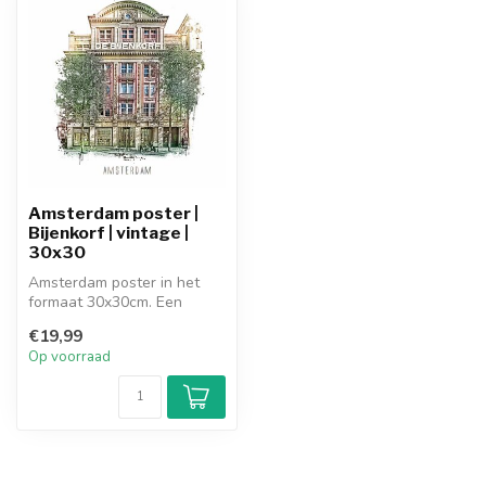
Amsterdam poster |
Bijenkorf | vintage |
30x30
Amsterdam poster in het
formaat 30x30cm. Een
vintage poster van de
€19,99
Bijenkorf Ams...
Op voorraad