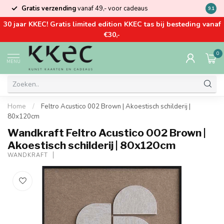
Gratis verzending
vanaf 49,- voor cadeaus
Kom la
9.1
30 jaar KKEC! Gratis limited edition KKEC tas bij besteding vanaf
€30,-
0
MENU
Home
/
Feltro Acustico 002 Brown | Akoestisch schilderij |
80x120cm
Wandkraft Feltro Acustico 002 Brown |
Akoestisch schilderij | 80x120cm
WANDKRAFT