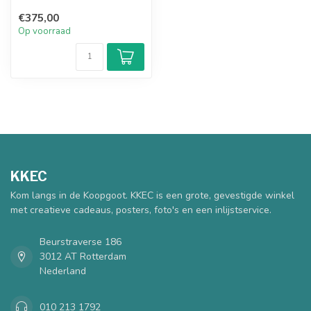
functionaliteit: het verenigt
€375,00
een ...
Op voorraad
KKEC
Kom langs in de Koopgoot. KKEC is een grote, gevestigde winkel
met creatieve cadeaus, posters, foto's en een inlijstservice.
Beurstraverse 186
3012 AT Rotterdam
Nederland
010 213 1792