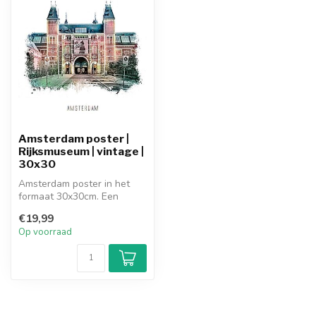
Amsterdam poster |
Rijksmuseum | vintage |
30x30
Amsterdam poster in het
formaat 30x30cm. Een
vintage poster van het
€19,99
Rijksmuseum ...
Op voorraad