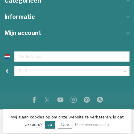
Categorieën
Informatie
Mijn account
€
Wij slaan cookies op om onze website te verbeteren. Is dat
akkoord?
Ja
Nee
© Copyright 2026 KKEC
Meer over cookies »