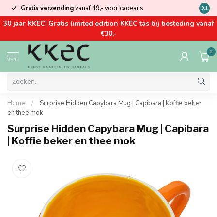
Gratis verzending
vanaf 49,- voor cadeaus
Kom la
9.1
30 jaar KKEC! Gratis limited edition KKEC tas bij besteding vanaf
€30,-
0
MENU
Home
/
Surprise Hidden Capybara Mug | Capibara | Koffie beker
en thee mok
Surprise Hidden Capybara Mug | Capibara
| Koffie beker en thee mok