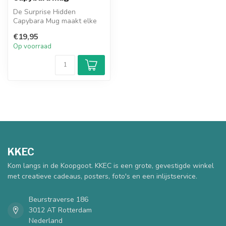
De Surprise Hidden
Capybara Mug maakt elke
slok extra leuk! Terwijl je
€19,95
drinkt, v...
Op voorraad
KKEC
Kom langs in de Koopgoot. KKEC is een grote, gevestigde winkel
met creatieve cadeaus, posters, foto's en een inlijstservice.
Beurstraverse 186
3012 AT Rotterdam
Nederland