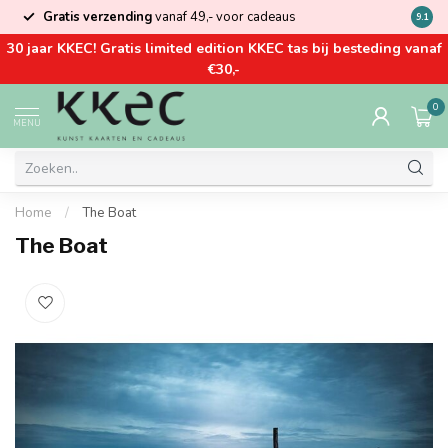
Gratis verzending
vanaf 49,- voor cadeaus
Kom la
9.1
30 jaar KKEC! Gratis limited edition KKEC tas bij besteding vanaf
€30,-
0
MENU
Home
/
The Boat
The Boat