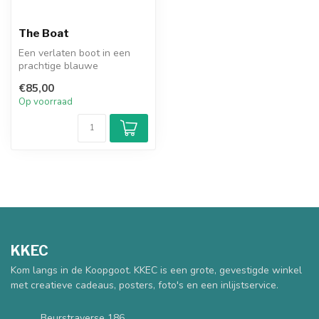
The Boat
Een verlaten boot in een
prachtige blauwe
natuurlijke omgeving, dit
€85,00
bootje lijkt...
Op voorraad
KKEC
Kom langs in de Koopgoot. KKEC is een grote, gevestigde winkel
met creatieve cadeaus, posters, foto's en een inlijstservice.
Beurstraverse 186