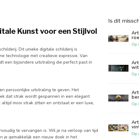
Is dit missc
itale Kunst voor een Stijlvol
Art
roe
Op 
ilderij. Dit unieke digitale schilderij is
e technologie met creatieve expressie. Van
Art
edt een bijzondere uitstraling die perfect past in
wit
Op 
een persoonlijke uitstraling te geven. Het
Art
k dat strak wordt gespannen in een elegant
ber
altijd mooi strak zitten en ontstaat er een luxe,
Op 
Art
vin
nvoudig te vervangen is. Wil je na verloop van tijd
Op 
n je gemakkelijk een nieuw doek in het