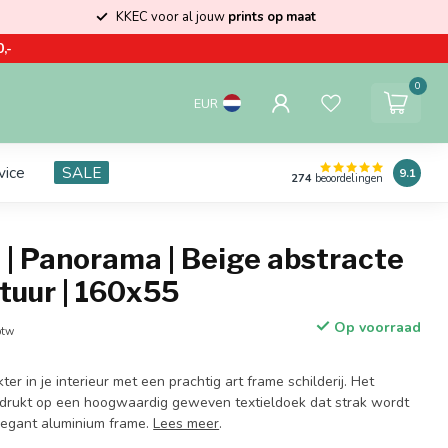
KKEC voor al jouw
prints op maat
,-
0
EUR
vice
SALE
9.1
274
beoordelingen
 | Panorama | Beige abstracte
tuur | 160x55
Op voorraad
btw
er in je interieur met een prachtig art frame schilderij. Het
drukt op een hoogwaardig geweven textieldoek dat strak wordt
legant aluminium frame.
Lees meer
.