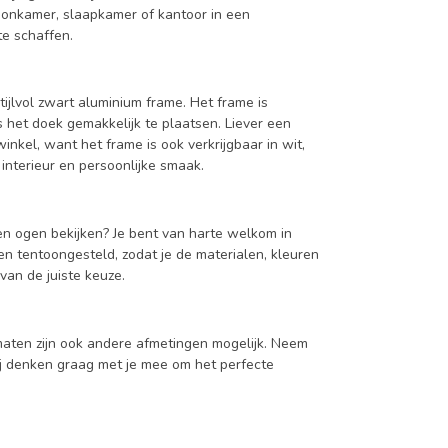
woonkamer, slaapkamer of kantoor in een
e schaffen.
ijlvol zwart aluminium frame. Het frame is
s het doek gemakkelijk te plaatsen. Liever een
kel, want het frame is ook verkrijgbaar in wit,
 interieur en persoonlijke smaak.
gen ogen bekijken? Je bent van harte welkom in
jen tentoongesteld, zodat je de materialen, kleuren
van de juiste keuze.
maten zijn ook andere afmetingen mogelijk. Neem
j denken graag met je mee om het perfecte