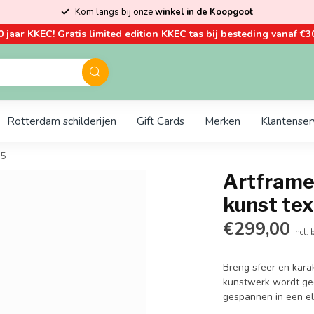
Kom langs bij onze
winkel in de Koopgoot
0 jaar KKEC! Gratis limited edition KKEC tas bij besteding vanaf €30
Rotterdam schilderijen
Gift Cards
Merken
Klantenser
55
Artframe
kunst tex
€299,00
Incl. 
Breng sfeer en karakt
kunstwerk wordt ge
gespannen in een e