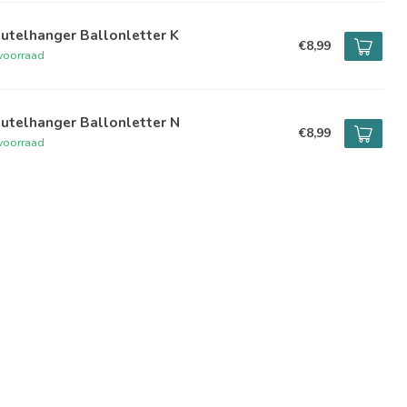
utelhanger Ballonletter K
€8,99
voorraad
utelhanger Ballonletter N
€8,99
voorraad