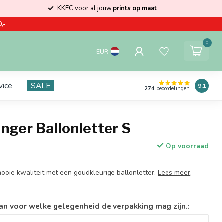
KKEC voor al jouw
prints op maat
,-
0
EUR
vice
SALE
9.1
274
beoordelingen
nger Ballonletter S
Op voorraad
ooie kwaliteit met een goudkleurige ballonletter.
Lees meer
.
an voor welke gelegenheid de verpakking mag zijn.: