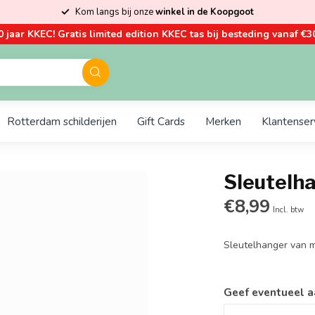
Kom langs bij onze
winkel in de Koopgoot
0 jaar KKEC! Gratis limited edition KKEC tas bij besteding vanaf €30
Rotterdam schilderijen
Gift Cards
Merken
Klantenser
Sleutelha
€8,99
Incl. btw
Sleutelhanger van m
Geef eventueel a