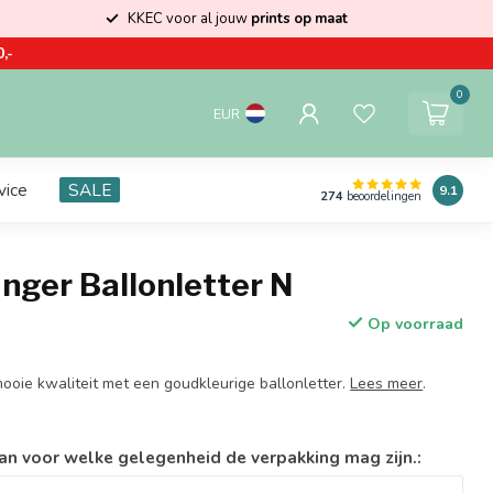
KKEC voor al jouw
prints op maat
,-
0
EUR
vice
SALE
9.1
274
beoordelingen
nger Ballonletter N
Op voorraad
ooie kwaliteit met een goudkleurige ballonletter.
Lees meer
.
an voor welke gelegenheid de verpakking mag zijn.: