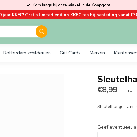
Kom langs bij onze
winkel in de Koopgoot
0 jaar KKEC! Gratis limited edition KKEC tas bij besteding vanaf €30
Rotterdam schilderijen
Gift Cards
Merken
Klantenser
Sleutelha
€8,99
Incl. btw
Sleutelhanger van m
Geef eventueel a