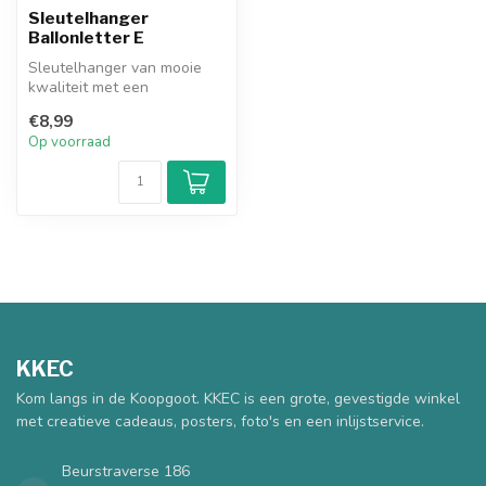
Sleutelhanger
Ballonletter E
Sleutelhanger van mooie
kwaliteit met een
goudkleurige ballonletter.
€8,99
Op voorraad
KKEC
Kom langs in de Koopgoot. KKEC is een grote, gevestigde winkel
met creatieve cadeaus, posters, foto's en een inlijstservice.
Beurstraverse 186