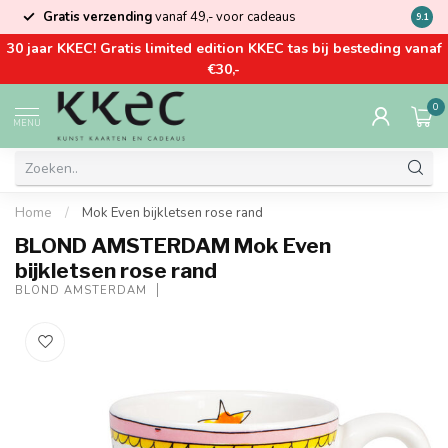
Gratis verzending
vanaf 49,- voor cadeaus
Kom la
9.1
30 jaar KKEC! Gratis limited edition KKEC tas bij besteding vanaf
€30,-
0
MENU
Home
/
Mok Even bijkletsen rose rand
BLOND AMSTERDAM Mok Even
bijkletsen rose rand
BLOND AMSTERDAM