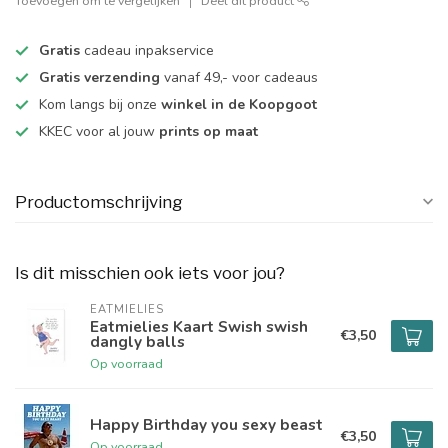
Toevoegen om te vergelijken
Deel dit product
Gratis
cadeau inpakservice
Gratis verzending
vanaf 49,- voor cadeaus
Kom langs bij onze
winkel in de Koopgoot
KKEC voor al jouw
prints op maat
Productomschrijving
Is dit misschien ook iets voor jou?
EATMIELIES
Eatmielies Kaart Swish swish
€3,50
dangly balls
Op voorraad
Happy Birthday you sexy beast
€3,50
Op voorraad