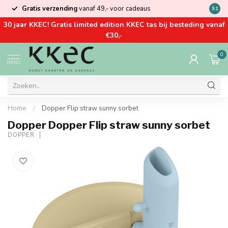
Gratis verzending
vanaf 49,- voor cadeaus
Kom la
9.1
30 jaar KKEC! Gratis limited edition KKEC tas bij besteding vanaf
€30,-
0
MENU
Home
/
Dopper Flip straw sunny sorbet
Dopper Dopper Flip straw sunny sorbet
DOPPER