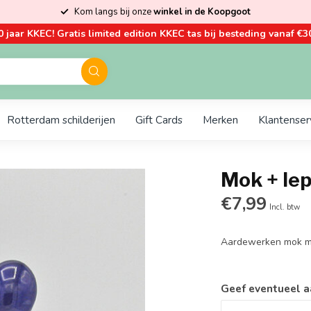
Kom langs bij onze
winkel in de Koopgoot
0 jaar KKEC! Gratis limited edition KKEC tas bij besteding vanaf €30
Rotterdam schilderijen
Gift Cards
Merken
Klantenser
Mok + lep
€7,99
Incl. btw
Aardewerken mok me
Geef eventueel a