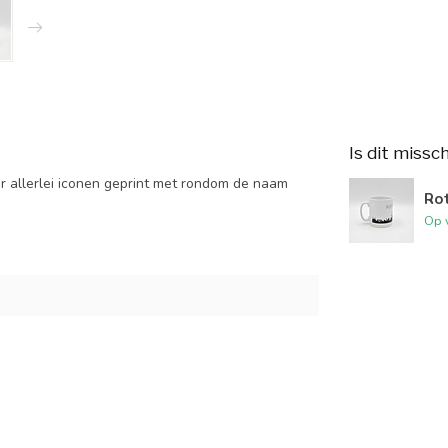
Is dit missc
ur allerlei iconen geprint met rondom de naam
Ro
Op 