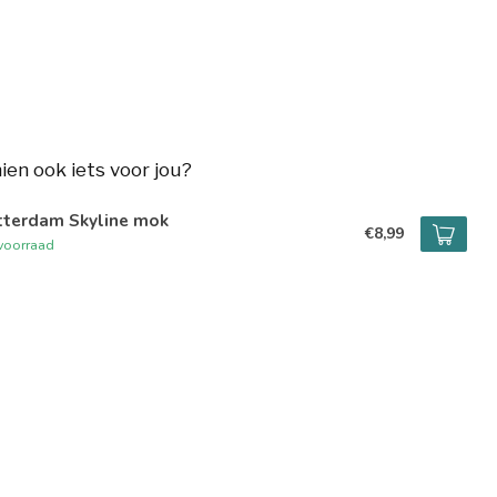
hien ook iets voor jou?
tterdam Skyline mok
€8,99
voorraad