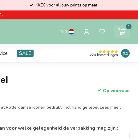
KKEC voor al jouw
prints op maat
,-
0
EUR
vice
SALE
9.1
274
beoordelingen
el
Op voorraad
t Rotterdamse iconen bedrukt, incl handige lepel
Lees meer
.
an voor welke gelegenheid de verpakking mag zijn.: