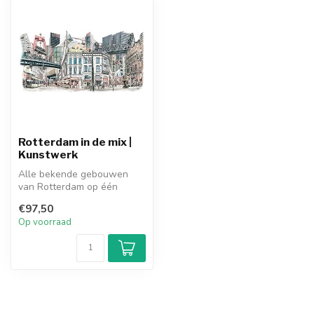
Rotterdam in de mix |
Kunstwerk
Alle bekende gebouwen
van Rotterdam op één
spectaculaire print. Een
€97,50
geweldig kun...
Op voorraad