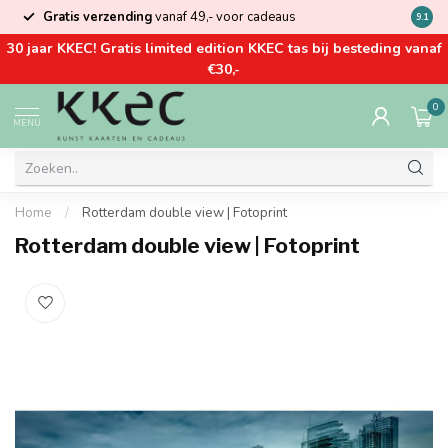
Gratis verzending
vanaf 49,- voor cadeaus
Kom la
9.1
30 jaar KKEC! Gratis limited edition KKEC tas bij besteding vanaf
€30,-
0
MENU
Home
/
Rotterdam double view | Fotoprint
Rotterdam double view | Fotoprint