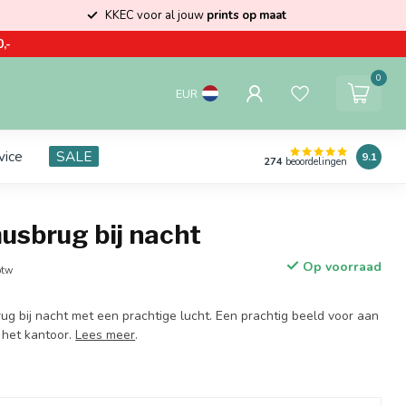
KKEC voor al jouw
prints op maat
,-
0
EUR
vice
SALE
9.1
274
beoordelingen
usbrug bij nacht
Op voorraad
btw
g bij nacht met een prachtige lucht. Een prachtig beeld voor aan
 het kantoor.
Lees meer
.