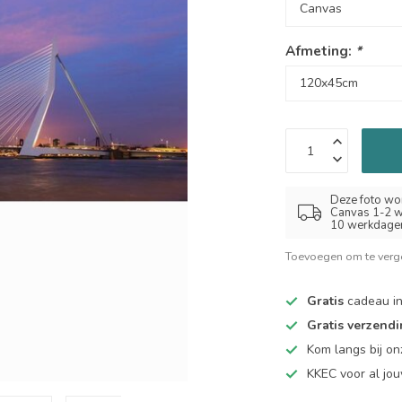
Afmeting:
*
Deze foto wor
Canvas 1-2 w
10 werkdage
Toevoegen om te verge
Gratis
cadeau in
Gratis verzend
Kom langs bij o
KKEC voor al j