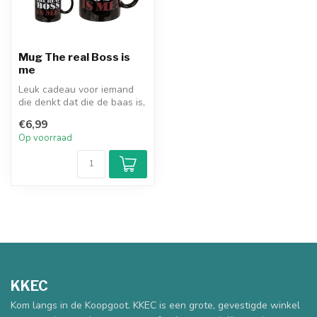
Mug The real Boss is
me
Leuk cadeau voor iemand
die denkt dat die de baas is,
maar het echt niet is.
€6,99
Op voorraad
KKEC
Kom langs in de Koopgoot. KKEC is een grote, gevestigde winkel