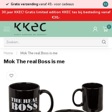
Gratis verzending
vanaf 49,- voor cadeaus
Kom la
9.1
30 jaar KKEC! Gratis limited edition KKEC tas bij besteding vanaf
€30,-
0
MENU
Home
/
Mok The real Boss is me
Mok The real Boss is me