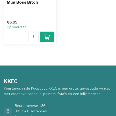
Mug Boss Bitch
€6,99
Op voorraad
KKEC
Kom langs in de Koopgoot. KKEC is een grote, gevestigde winkel
met creatieve cadeaus, posters, foto's en een inlijstservice.
Beurstraverse 186
3012 AT Rotterdam