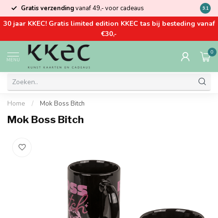
Gratis verzending
vanaf 49,- voor cadeaus
Kom la
9.1
30 jaar KKEC! Gratis limited edition KKEC tas bij besteding vanaf
€30,-
0
MENU
Home
/
Mok Boss Bitch
Mok Boss Bitch