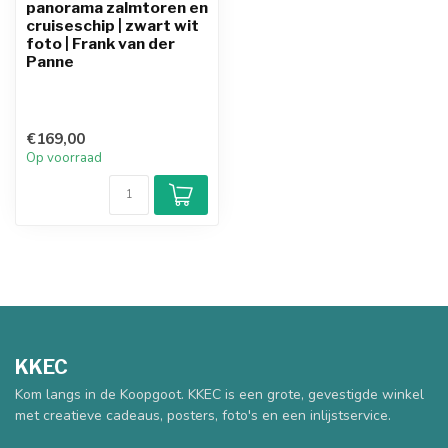
panorama zalmtoren en
cruiseschip | zwart wit
foto | Frank van der
Panne
€169,00
Op voorraad
KKEC
Kom langs in de Koopgoot. KKEC is een grote, gevestigde winkel
met creatieve cadeaus, posters, foto's en een inlijstservice.