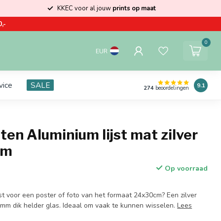
KKEC voor al jouw
prints op maat
,-
0
EUR
vice
SALE
9.1
274
beoordelingen
ten Aluminium lijst mat zilver
cm
Op voorraad
st voor een poster of foto van het formaat 24x30cm? Een zilver
 2mm dik helder glas. Ideaal om vaak te kunnen wisselen.
Lees