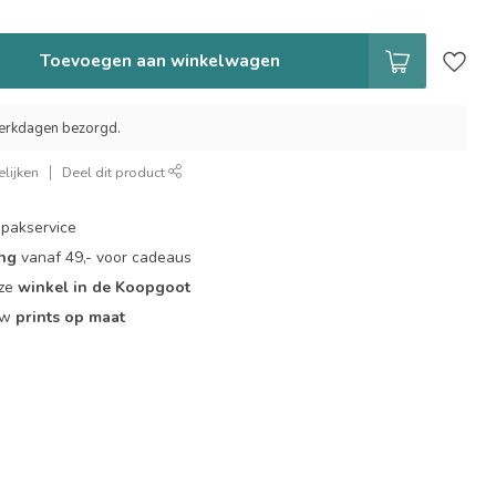
Toevoegen aan winkelwagen
erkdagen bezorgd.
lijken
Deel dit product
pakservice
ing
vanaf 49,- voor cadeaus
nze
winkel in de Koopgoot
ouw
prints op maat