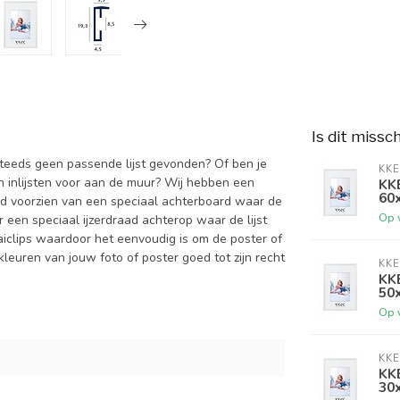
Is dit missc
 steeds geen passende lijst gevonden? Of ben je
KKE
an inlijsten voor aan de muur? Wij hebben een
KKE
60
altijd voorzien van een speciaal achterboard waar de
Op 
een speciaal ijzerdraad achterop waar de lijst
aiclips waardoor het eenvoudig is om de poster of
kleuren van jouw foto of poster goed tot zijn recht
KKE
KKE
50
Op 
KKE
KKE
30