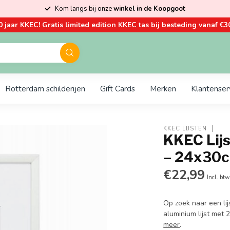
Kom langs bij onze
winkel in de Koopgoot
0 jaar KKEC! Gratis limited edition KKEC tas bij besteding vanaf €30
Rotterdam schilderijen
Gift Cards
Merken
Klantenser
KKEC LIJSTEN
KKEC Lijs
– 24x30
€22,99
Incl. btw
Op zoek naar een lij
aluminium lijst met
meer
.