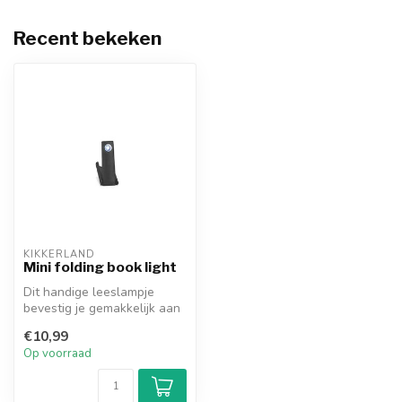
Recent bekeken
KIKKERLAND
Mini folding book light
Dit handige leeslampje
bevestig je gemakkelijk aan
je boek! Uitermate geschikt
€10,99
v...
Op voorraad