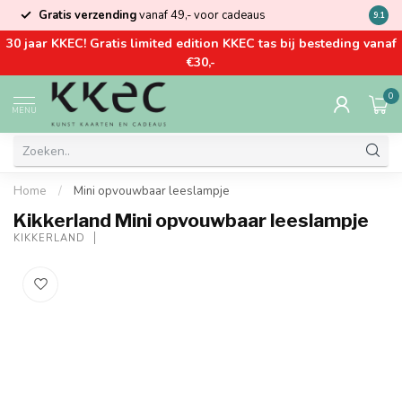
Gratis verzending
vanaf 49,- voor cadeaus
Kom la
9.1
30 jaar KKEC! Gratis limited edition KKEC tas bij besteding vanaf
€30,-
0
MENU
Home
/
Mini opvouwbaar leeslampje
Kikkerland Mini opvouwbaar leeslampje
KIKKERLAND