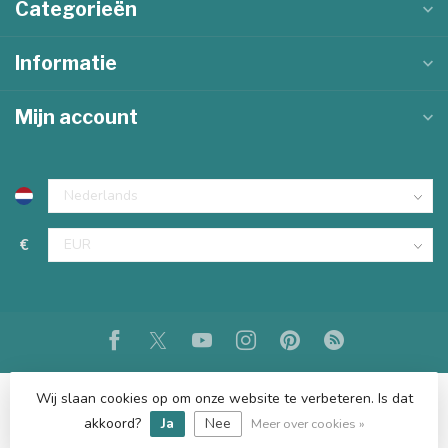
Categorieën
Informatie
Mijn account
€
Wij slaan cookies op om onze website te verbeteren. Is dat
akkoord?
Ja
Nee
© Copyright 2026 KKEC
Meer over cookies »