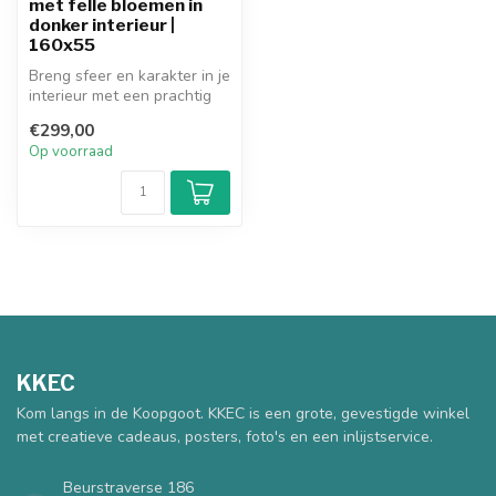
met felle bloemen in
donker interieur |
160x55
Breng sfeer en karakter in je
interieur met een prachtig
art frame schilderij. H...
€299,00
Op voorraad
KKEC
Kom langs in de Koopgoot. KKEC is een grote, gevestigde winkel
met creatieve cadeaus, posters, foto's en een inlijstservice.
Beurstraverse 186