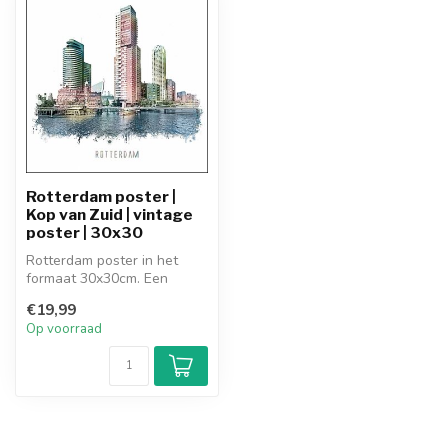
Rotterdam poster |
Kop van Zuid | vintage
poster | 30x30
Rotterdam poster in het
formaat 30x30cm. Een
vintage poster van de Kop
€19,99
van Zuid ...
Op voorraad