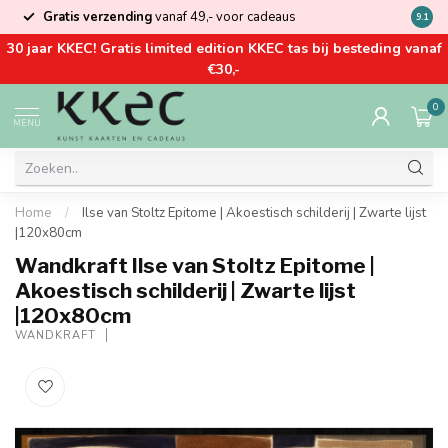
Gratis verzending
vanaf 49,- voor cadeaus
Kom la
9.1
30 jaar KKEC! Gratis limited edition KKEC tas bij besteding vanaf
€30,-
0
MENU
Home
/
Ilse van Stoltz Epitome | Akoestisch schilderij | Zwarte lijst
|120x80cm
Wandkraft Ilse van Stoltz Epitome |
Akoestisch schilderij | Zwarte lijst
|120x80cm
WANDKRAFT