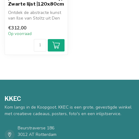
Zwarte lijst |120x80cm
Ontdek de abstracte kunst
van Ilse van Stoltz uit Den
Haag. Haar werken
€312,00
combiner...
Op voorraad
KKEC
Kom langs in de Koopgoot. KKEC is een grote, gevestigde winkel
met creatieve cadeaus, posters, foto's en een inlijstservice.
Beurstraverse 186
3012 AT Rotterdam