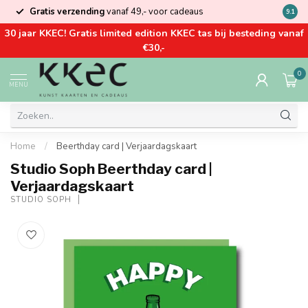
Gratis verzending
vanaf 49,- voor cadeaus
Kom la
9.1
30 jaar KKEC! Gratis limited edition KKEC tas bij besteding vanaf
€30,-
0
MENU
Home
/
Beerthday card | Verjaardagskaart
Studio Soph Beerthday card |
Verjaardagskaart
STUDIO SOPH