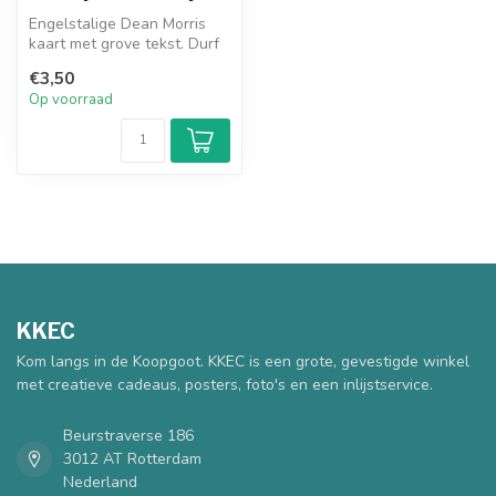
Engelstalige Dean Morris
kaart met grove tekst. Durf
jij deze wenskaart ' See t...
€3,50
Op voorraad
KKEC
Kom langs in de Koopgoot. KKEC is een grote, gevestigde winkel
met creatieve cadeaus, posters, foto's en een inlijstservice.
Beurstraverse 186
3012 AT Rotterdam
Nederland