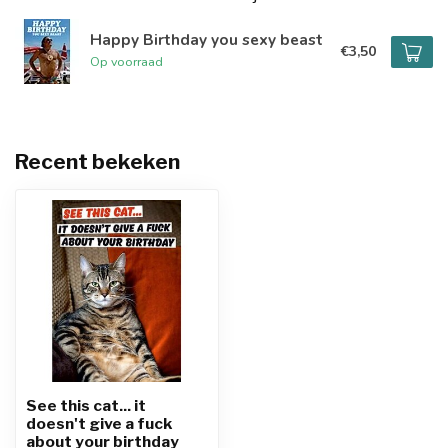
Happy Birthday you sexy beast
€3,50
Op voorraad
Recent bekeken
See this cat... it
doesn't give a fuck
about your birthday