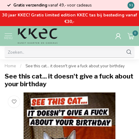
Gratis verzending
vanaf 49,- voor cadeaus
Kom la
9.1
30 jaar KKEC! Gratis limited edition KKEC tas bij besteding vanaf
€30,-
0
MENU
Home
/
See this cat... it doesn't give a fuck about your birthday
See this cat... it doesn't give a fuck about
your birthday