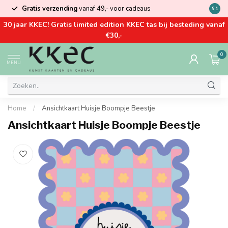
Gratis verzending
vanaf 49,- voor cadeaus
Kom la
9.1
30 jaar KKEC! Gratis limited edition KKEC tas bij besteding vanaf
€30,-
0
MENU
Home
/
Ansichtkaart Huisje Boompje Beestje
Ansichtkaart Huisje Boompje Beestje