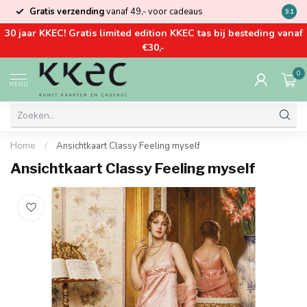
Gratis verzending
vanaf 49,- voor cadeaus
Kom la
9.1
30 jaar KKEC! Gratis limited edition KKEC tas bij besteding vanaf
€30,-
0
MENU
Home
/
Ansichtkaart Classy Feeling myself
Ansichtkaart Classy Feeling myself