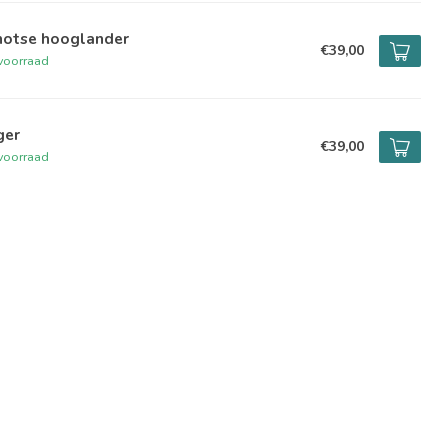
hotse hooglander
€39,00
voorraad
ger
€39,00
voorraad