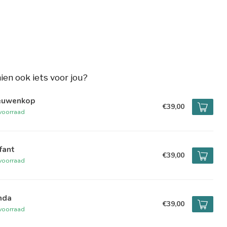
hien ook iets voor jou?
euwenkop
€39,00
voorraad
fant
€39,00
voorraad
nda
€39,00
voorraad