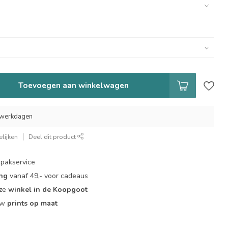
Toevoegen aan winkelwagen
7 werkdagen
lijken
Deel dit product
pakservice
ing
vanaf 49,- voor cadeaus
nze
winkel in de Koopgoot
ouw
prints op maat