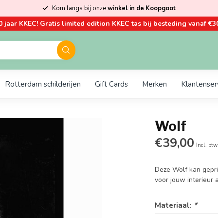
Kom langs bij onze
winkel in de Koopgoot
0 jaar KKEC! Gratis limited edition KKEC tas bij besteding vanaf €30
Rotterdam schilderijen
Gift Cards
Merken
Klantenser
Wolf
€39,00
Incl. btw
Deze Wolf kan gepri
voor jouw interieur
Materiaal:
*