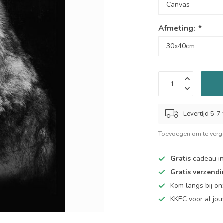
Afmeting:
*
Levertijd 5-
Toevoegen om te verge
Gratis
cadeau in
Gratis verzend
Kom langs bij o
KKEC voor al j