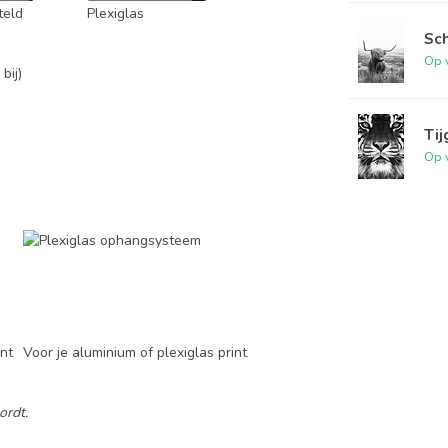
teld
Plexiglas
Sc
Op 
bij)
Tij
Op 
int
Voor je aluminium of plexiglas print
ordt.