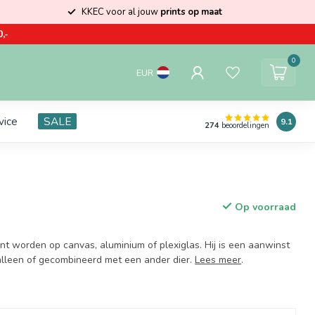
KKEC voor al jouw
prints op maat
,-
0
EUR
vice
SALE
9.1
274
beoordelingen
Op voorraad
nt worden op canvas, aluminium of plexiglas. Hij is een aanwinst
 alleen of gecombineerd met een ander dier.
Lees meer
.