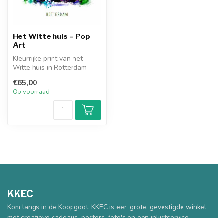
Het Witte huis – Pop
Art
Kleurrijke print van het
Witte huis in Rotterdam
door Ben Kleyn.
€65,00
Op voorraad
KKEC
Kom langs in de Koopgoot. KKEC is een grote, gevestigde winkel
met creatieve cadeaus, posters, foto's en een inlijstservice.