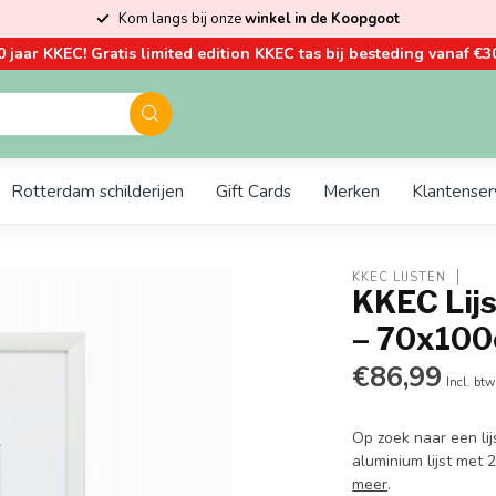
Kom langs bij onze
winkel in de Koopgoot
0 jaar KKEC! Gratis limited edition KKEC tas bij besteding vanaf €30
Rotterdam schilderijen
Gift Cards
Merken
Klantenser
KKEC LIJSTEN
KKEC Lijs
– 70x10
€86,99
Incl. btw
Op zoek naar een lij
aluminium lijst met
meer
.