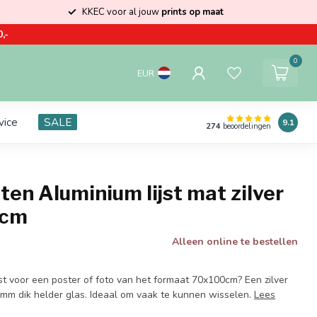
KKEC voor al jouw
prints op maat
,-
0
EUR
vice
SALE
9.1
274
beoordelingen
ten Aluminium lijst mat zilver
0cm
Alleen online te bestellen
st voor een poster of foto van het formaat 70x100cm? Een zilver
 2mm dik helder glas. Ideaal om vaak te kunnen wisselen.
Lees