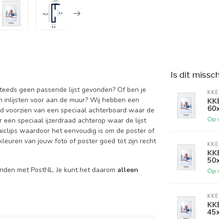
Is dit missc
 steeds geen passende lijst gevonden? Of ben je
KKE
an inlijsten voor aan de muur? Wij hebben een
KKE
60
altijd voorzien van een speciaal achterboard waar de
Op 
een speciaal ijzerdraad achterop waar de lijst
aiclips waardoor het eenvoudig is om de poster of
kleuren van jouw foto of poster goed tot zijn recht
KKE
KKE
50
onden met PostNL. Je kunt het daarom
alleen
Op 
KKE
KKE
45