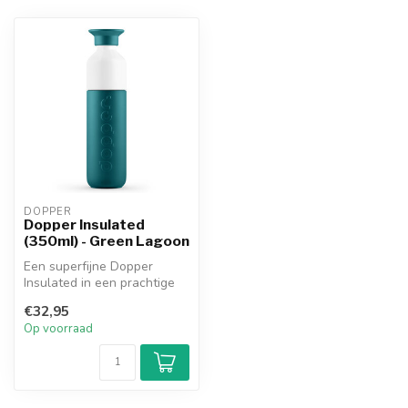
DOPPER
Dopper Insulated
(350ml) - Green Lagoon
Een superfijne Dopper
Insulated in een prachtige
donkere zeegroene tint:
€32,95
Green L...
Op voorraad