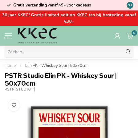
Gratis verzending
vanaf 49,- voor cadeaus
Kom la
9.1
30 jaar KKEC! Gratis limited edition KKEC tas bij besteding vanaf
€30,-
0
MENU
Home
/
Elin PK - Whiskey Sour | 50x70cm
PSTR Studio Elin PK - Whiskey Sour |
50x70cm
PSTR STUDIO