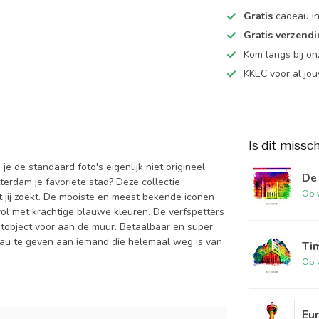
Gratis
cadeau in
Gratis verzend
Kom langs bij o
KKEC voor al j
Is dit missc
 de standaard foto's eigenlijk niet origineel
De 
terdam je favoriete stad? Deze collectie
Op 
t jij zoekt. De mooiste en meest bekende iconen
vol met krachtige blauwe kleuren. De verfspetters
nstobject voor aan de muur. Betaalbaar en super
adeau te geven aan iemand die helemaal weg is van
Ti
Op 
Eu