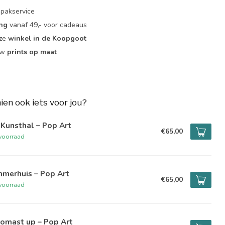
pakservice
ing
vanaf 49,- voor cadeaus
nze
winkel in de Koopgoot
ouw
prints op maat
hien ook iets voor jou?
Kunsthal – Pop Art
€65,00
voorraad
mmerhuis – Pop Art
€65,00
voorraad
romast up – Pop Art