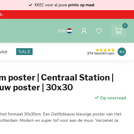
KKEC voor al jouw
prints op maat
,-
0
EUR
vice
SALE
9.1
274
beoordelingen
 poster | Centraal Station |
uw poster | 30x30
Op voorraad
 het formaat 30x30cm. Een Delftsblauw kleurige poster van Het
 Rotterdam. Modern en super tof voor aan de muur. Verzamel ze
.