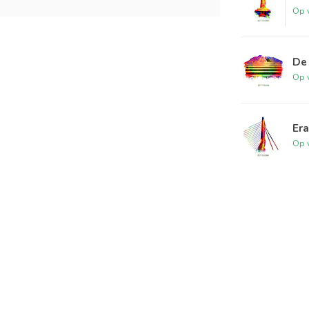
Op 
De
Op 
Era
Op 