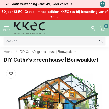
Gratis verzending
vanaf 49,- voor cadeaus
Kom la
9.1
30 jaar KKEC! Gratis limited edition KKEC tas bij besteding vanaf
€30,-
0
MENU
Home
/
DIY Cathy's green house | Bouwpakket
DIY Cathy's green house | Bouwpakket