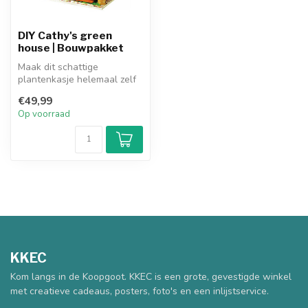
DIY Cathy's green
house | Bouwpakket
Maak dit schattige
plantenkasje helemaal zelf
met een prikkelend
€49,99
bouwpakket.
Op voorraad
KKEC
Kom langs in de Koopgoot. KKEC is een grote, gevestigde winkel
met creatieve cadeaus, posters, foto's en een inlijstservice.