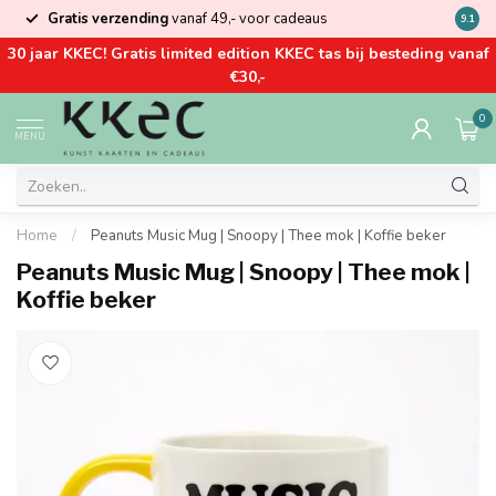
Gratis verzending
vanaf 49,- voor cadeaus
Kom la
9.1
30 jaar KKEC! Gratis limited edition KKEC tas bij besteding vanaf
€30,-
0
MENU
Home
/
Peanuts Music Mug | Snoopy | Thee mok | Koffie beker
Peanuts Music Mug | Snoopy | Thee mok |
Koffie beker