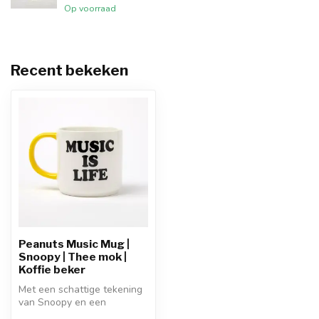
Op voorraad
Recent bekeken
Peanuts Music Mug |
Snoopy | Thee mok |
Koffie beker
Met een schattige tekening
van Snoopy en een
grappige of inspirerende