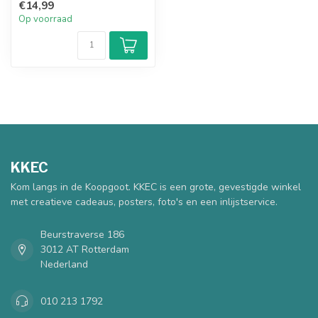
€14,99
tekst word...
Op voorraad
KKEC
Kom langs in de Koopgoot. KKEC is een grote, gevestigde winkel
met creatieve cadeaus, posters, foto's en een inlijstservice.
Beurstraverse 186
3012 AT Rotterdam
Nederland
010 213 1792