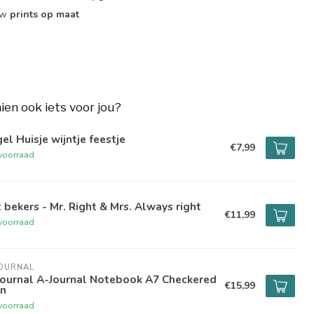
ouw
prints op maat
hien ook iets voor jou?
el Huisje wijntje feestje
€7,99
voorraad
 bekers - Mr. Right & Mrs. Always right
€11,99
voorraad
JOURNAL
Journal A-Journal Notebook A7 Checkered
€15,99
in
voorraad