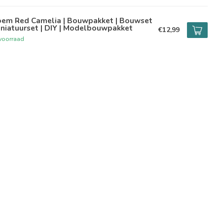
oem Red Camelia | Bouwpakket | Bouwset
iniatuurset | DIY | Modelbouwpakket
€12,99
voorraad