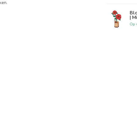
ken.
Bl
| M
Op 