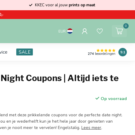
KKEC voor al jouw
prints op maat
,-
0
EUR
vice
SALE
9.1
274
beoordelingen
Night Coupons | Altijd iets te
Op voorraad
end met deze prikkelende coupons voor de perfecte date night.
ou en je wederhelft kun je het hele jaar door genieten van
even je nooit meer te vervelen! Engelstalig.
Lees meer
.