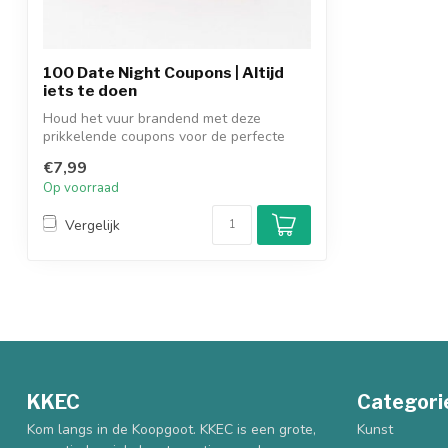
100 Date Night Coupons | Altijd
iets te doen
Houd het vuur brandend met deze
prikkelende coupons voor de perfecte
date night....
€7,99
Op voorraad
Vergelijk
KKEC
Categori
Kom langs in de Koopgoot. KKEC is een grote,
Kunst