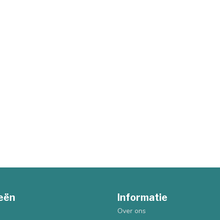
eën
Informatie
Over ons