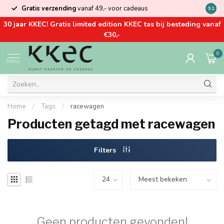
Gratis verzending
vanaf 49,- voor cadeaus
Kom la
9.1
30 jaar KKEC! Gratis limited edition KKEC tas bij besteding vanaf
€30,-
0
MENU
Home
/
Tags
/
racewagen
Producten getagd met racewagen
Filters
Geen producten gevonden!