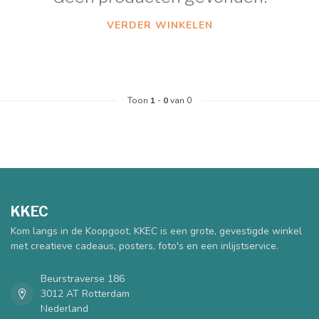
VERDER WINKELEN
Toon
1
-
0
van 0
KKEC
Kom langs in de Koopgoot. KKEC is een grote, gevestigde winkel
met creatieve cadeaus, posters, foto's en een inlijstservice.
Beurstraverse 186
3012 AT Rotterdam
Nederland