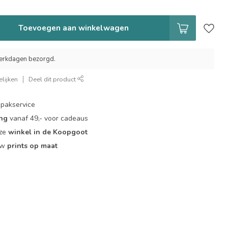
Toevoegen aan winkelwagen
erkdagen bezorgd.
lijken
Deel dit product
pakservice
ing
vanaf 49,- voor cadeaus
nze
winkel in de Koopgoot
ouw
prints op maat