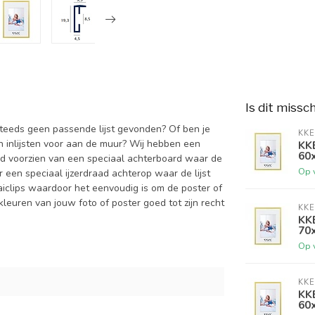
Is dit missc
 steeds geen passende lijst gevonden? Of ben je
KKE
an inlijsten voor aan de muur? Wij hebben een
KKE
60
altijd voorzien van een speciaal achterboard waar de
Op 
een speciaal ijzerdraad achterop waar de lijst
aiclips waardoor het eenvoudig is om de poster of
kleuren van jouw foto of poster goed tot zijn recht
KKE
KKE
70
Op 
KKE
KKE
60