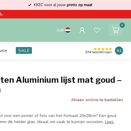
KKEC voor al jouw
prints op maat
,-
0
EUR
vice
SALE
9.1
274
beoordelingen
ten Aluminium lijst mat goud –
m
Alleen online te bestellen
jst voor een poster of foto van het formaat 20x28cm? Een goud
 2mm dik helder glas. Ideaal om vaak te kunnen wisselen.
Lees