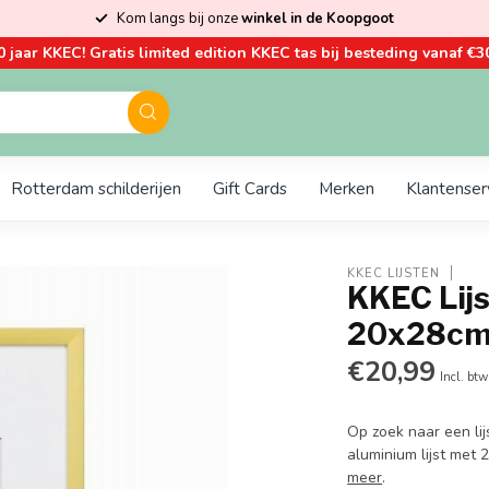
Kom langs bij onze
winkel in de Koopgoot
0 jaar KKEC! Gratis limited edition KKEC tas bij besteding vanaf €30
Rotterdam schilderijen
Gift Cards
Merken
Klantenser
KKEC LIJSTEN
KKEC Lijs
20x28c
€20,99
Incl. btw
Op zoek naar een li
aluminium lijst met
meer
.