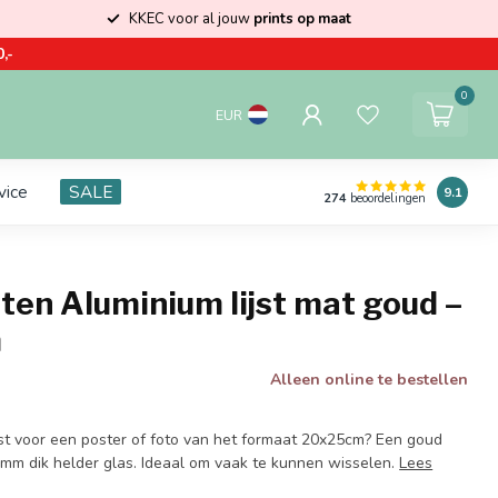
KKEC voor al jouw
prints op maat
,-
0
EUR
vice
SALE
9.1
274
beoordelingen
ten Aluminium lijst mat goud –
m
Alleen online te bestellen
jst voor een poster of foto van het formaat 20x25cm? Een goud
 2mm dik helder glas. Ideaal om vaak te kunnen wisselen.
Lees