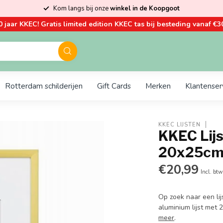
Kom langs bij onze
winkel in de Koopgoot
0 jaar KKEC! Gratis limited edition KKEC tas bij besteding vanaf €30
Rotterdam schilderijen
Gift Cards
Merken
Klantenser
KKEC LIJSTEN
KKEC Lijs
20x25c
€20,99
Incl. btw
Op zoek naar een li
aluminium lijst met
meer
.