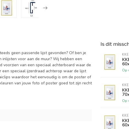
Is dit missc
 steeds geen passende lijst gevonden? Of ben je
KKE
an inlijsten voor aan de muur? Wij hebben een
KKE
60
altijd voorzien van een speciaal achterboard waar de
Op 
een speciaal ijzerdraad achterop waar de lijst
aiclips waardoor het eenvoudig is om de poster of
kleuren van jouw foto of poster goed tot zijn recht
KKE
KKE
70
Op 
KKE
KKE
60