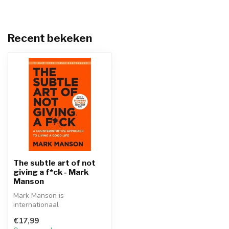
Recent bekeken
The subtle art of not
giving a f*ck - Mark
Manson
Mark Manson is
internationaal
bestsellerauteur, blogger en
€17,99
ondernemer. De edele ...