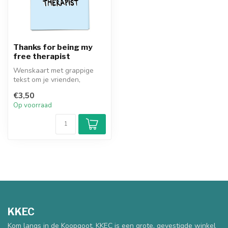
Thanks for being my
free therapist
Wenskaart met grappige
tekst om je vrienden,
moeder of liefste te
€3,50
verrassen. Inc...
Op voorraad
KKEC
Kom langs in de Koopgoot. KKEC is een grote, gevestigde winkel