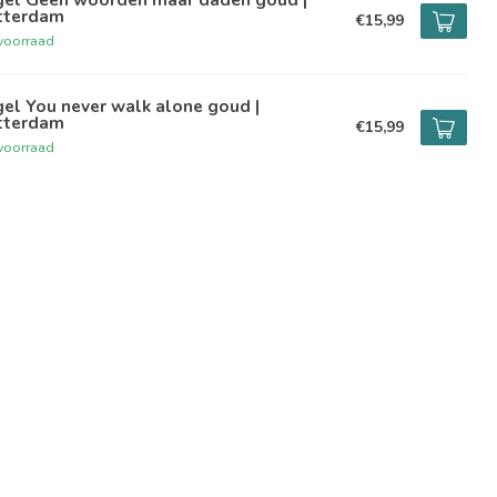
tterdam
€15,99
voorraad
el You never walk alone goud |
tterdam
€15,99
voorraad