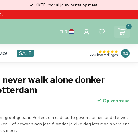
KKEC voor al jouw
prints op maat
,-
0
EUR
vice
SALE
9.1
274
beoordelingen
 never walk alone donker
Rotterdam
Op voorraad
 een groot gebaar. Perfect om cadeau te geven aan iemand die wel
ken - of gewoon aan jezelf, omdat je elke dag iets moois verdient
ees meer
.