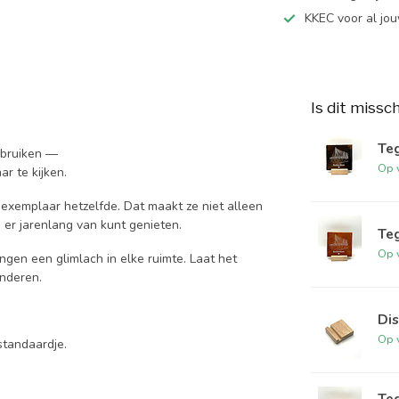
KKEC voor al j
Is dit missc
Te
ebruiken —
Op 
r te kijken.
exemplaar hetzelfde. Dat maakt ze niet alleen
e er jarenlang van kunt genieten.
Teg
Op 
ngen een glimlach in elke ruimte. Laat het
onderen.
Dis
Op 
standaardje.
Te