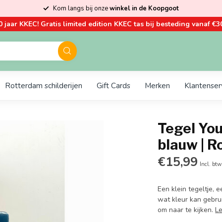
Kom langs bij onze
winkel in de Koopgoot
0 jaar KKEC! Gratis limited edition KKEC tas bij besteding vanaf €30
Rotterdam schilderijen
Gift Cards
Merken
Klantenser
Tegel You
blauw | 
€15,99
Incl. btw
Een klein tegeltje,
wat kleur kan gebrui
om naar te kijken.
L