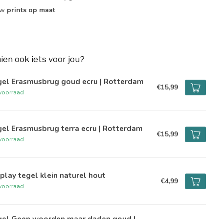
ouw
prints op maat
hien ook iets voor jou?
gel Erasmusbrug goud ecru | Rotterdam
€15,99
voorraad
el Erasmusbrug terra ecru | Rotterdam
€15,99
voorraad
play tegel klein naturel hout
€4,99
voorraad
gel Geen woorden maar daden goud |