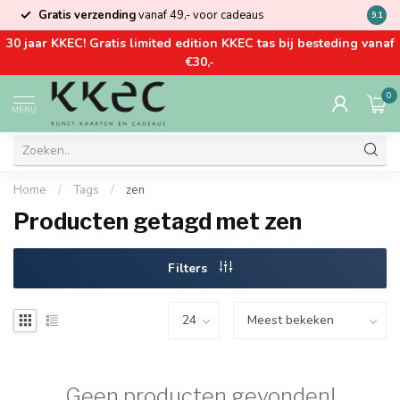
Gratis verzending
vanaf 49,- voor cadeaus
Kom la
9.1
30 jaar KKEC! Gratis limited edition KKEC tas bij besteding vanaf
€30,-
0
MENU
Home
/
Tags
/
zen
Producten getagd met zen
Filters
Geen producten gevonden!