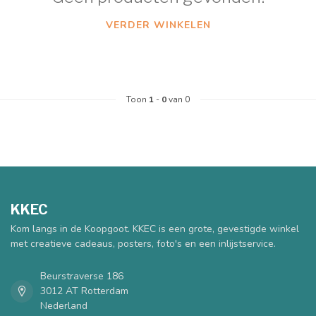
VERDER WINKELEN
Toon
1
-
0
van 0
KKEC
Kom langs in de Koopgoot. KKEC is een grote, gevestigde winkel
met creatieve cadeaus, posters, foto's en een inlijstservice.
Beurstraverse 186
3012 AT Rotterdam
Nederland