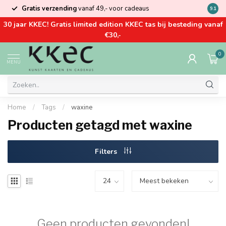
Gratis verzending
vanaf 49,- voor cadeaus
Kom la
9.1
30 jaar KKEC! Gratis limited edition KKEC tas bij besteding vanaf
€30,-
0
MENU
Home
/
Tags
/
waxine
Producten getagd met waxine
Filters
Geen producten gevonden!