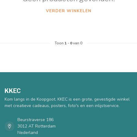
VERDER WINKELEN
Toon
1
-
0
van 0
KKEC
Kom langs in de Koopgoot. KKEC is een grote, gevestigde winkel
met creatieve cadeaus, posters, foto's en een inlijstservice.
Beurstraverse 186
3012 AT Rotterdam
Nederland