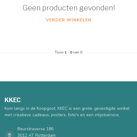
Geen producten gevonden!
VERDER WINKELEN
Toon
1
-
0
van 0
KKEC
Kom langs in de Koopgoot. KKEC is een grote, gevestigde winkel
met creatieve cadeaus, posters, foto's en een inlijstservice.
Beurstraverse 186
3012 AT Rotterdam