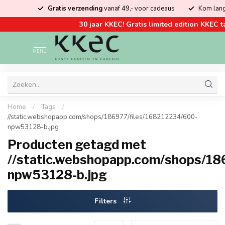
Gratis verzending
vanaf 49,- voor cadeaus
Kom lang
30 jaar KKEC! Gratis limited edition KKEC t
MENU
Home
/
Tags
/
//static.webshopapp.com/shops/186977/files/168212234/600-
npw53128-b.jpg
Producten getagd met
//static.webshopapp.com/shops/18
npw53128-b.jpg
Filters