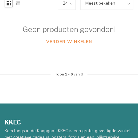
Geen producten gevonden!
VERDER WINKELEN
Toon
1
-
0
van 0
KKEC
Kom langs in de Koopgoot. KKEC is een grote, gevestigde winkel
met creatieve cadeaus, posters, foto's en een inlijstservice.